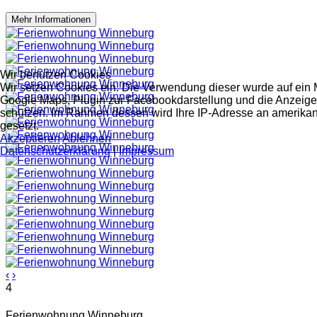
Mehr Informationen
Wir benutzen Cookies
Wir setzen Cookies ein. Die Verwendung dieser wurde auf ein M
Google Maps, Plugin zur Facebookdarstellung und die Anzeige
schützen. Im Rahmen dessen wird Ihre IP-Adresse an amerikan
gesetzt.
Akzeptieren
Ablehnen
Datenschutzerklärung
|
Impressum
‹
›
4
Ferienwohnung Winneburg