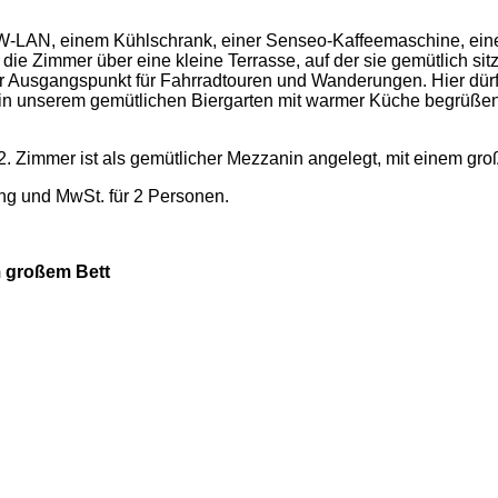
, W-LAN, einem Kühlschrank, einer Senseo-Kaffeemaschine, e
n die Zimmer über eine kleine Terrasse, auf der sie gemütlich s
r Ausgangspunkt für Fahrradtouren und Wanderungen. Hier dürf
r in unserem gemütlichen Biergarten mit warmer Küche begrüßen 
2. Zimmer ist als gemütlicher Mezzanin angelegt, mit einem gro
ung und MwSt. für 2 Personen.
m großem Bett